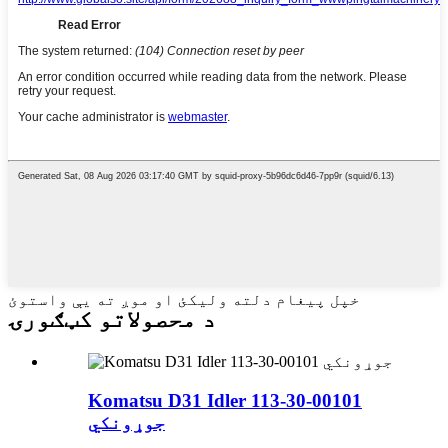
خپل پیغام دلته ولیکئ او موږ ته یې واستوئ
د محصولاتو کټګورۍ
Komatsu D31 Idler 113-30-00101
جوړونکي