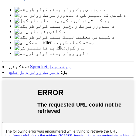
Sprocket برخه جعل
مخکینی:
بل:
د ټریک رولر ډبل فلج