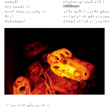
د کان کیندنې عملیات
کیفیت:
1600hours
د تضمین وخت:
کي ملاتړ، آنلاین ملاتړ
د پلور وروسته خدمت:
پیرودونکي ته اړتیا ده
رنګ:
لدوزر او کرالر کیندل
غوښتنلیک:
د فابریکې خام مواد