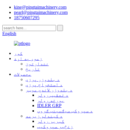
kine@pingtaimachinery.com
pearl@pingtaimachinery.com
18750607295
English
کور
زموږ په اړه
نندارتون
تاریخ
محصولات
د بلدوزر پرزې
د استخراج پرزې
د بلدوزر لاندې موټر
د تعقیب رولر
پورته رولر
IDLER GRP
د سپروکټ سیګمینټ ګروپ
د کیندلو زیرمه
کیریر رولر
زنځیر سپروکیټ