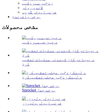
زنځیر سپروکیټ
لاندې رولر
فرنټ ایډلر ګروپ
برخې واغوندئ
مشخص محصولات
د چین حب سپروکیټ
د بوټانو کان کیندنې عملیات تعقیب
کړئ
د لینک زنځیر مجلس تعقیب کړئ
Sprocket برخه جعل
فرنټ ایډلر ډلډوزر