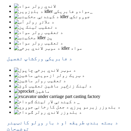
د فابریکې ورکشاپ تفصیل
د بسته بندۍ طریقه او د بار وړلو کانټینر
توضیحات