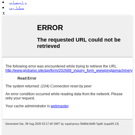
واټساپ
سکایپ
x