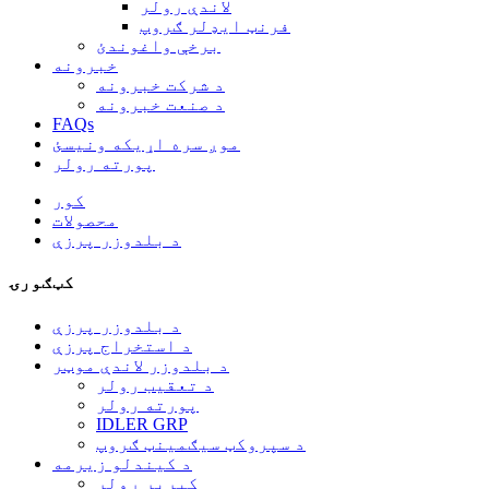
لاندې رولر
فرنټ ایډلر ګروپ
برخې واغوندئ
خبرونه
د شرکت خبرونه
د صنعت خبرونه
FAQs
موږ سره اړیکه ونیسئ
پورته رولر
کور
محصولات
د بلدوزر پرزې
کټګورۍ
د بلدوزر پرزې
د استخراج پرزې
د بلدوزر لاندې موټر
د تعقیب رولر
پورته رولر
IDLER GRP
د سپروکټ سیګمینټ ګروپ
د کیندلو زیرمه
کیریر رولر