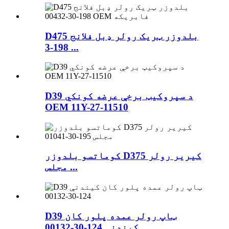
D475 بلدوزر ټریک رولر ډبل فلانج
198-3 ...
D39 د سپروکیټ برخې عرضه کونکي
OEM 11Y-27-11510
کوماتسو بلدوزر D375 کیریر رولر
مجلس ...
D39 ټاپ رولر عمده پلور کان
کیندنې 124-30-00132