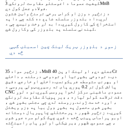
کیفیت عموما د اغوستلو مقاومت لرونکي 3MnB
فولادو جعل کول دي.
د زنځیر د وزن او کراس برخې ترمنځ واټن شتون
لري.دا د بلدوزر سلسله ضایع ده کله چې دا په
استخراج کې کارول کیږي.دا به لږ وخت ونیسي چې د
کیندنې سلسله په بلډوزر کې وکارول شي.
زموږ د بلډوزر ټریک لینک چین اسمبلۍ ګټې
څه دي
د زنځیر مواد 35MnB جعلي دي، او لینک او پن 40Cr
دی.د تودوخې بشپړتیا او تودوخې درملنه ، داخلي
او بهرنۍ متوسطه فریکونسۍ.داخلي او خارجي دقیق
پالش کول تر 0.2 پورې پای ته رسیږي.ټولې پروسې د
CNC عمودی ماشینی مرکز لخوا پروسس کیږي.نو د لوړ
دقت ترلاسه کولو لپاره ، ډیر پوښاک مقاومت لرونکي
، اوږد خدمت ژوند.وروسته لدې چې مجلس بشپړ شي ،
بشپړ شوی محصول په بشپړ ډول بیا په ډزو ویشتل
کیږي.د زنځیر ظهور د پرمختللي چاپیریال دوستانه
اوبو پراساس پینټ څخه د قوي چپک کولو سره جوړ شوی
، چې عمومي ظهور ډیر ښکلی او لوړ پای رامینځته
کوي.