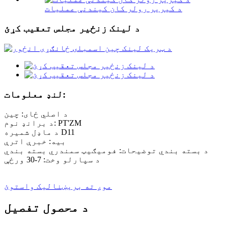
د کیریر رولر کان کیندنې عملیات
د لینک زنځیر مجلس تعقیب کړئ
لنډ معلومات:
د اصلي ځای: چین
د برانډ نوم: PT'ZM
د ماډل شمیره D11
بیه: خبرې اترې
د بسته بندي توضیحات: فومیګیټ سمندري بسته بندي
د سپارلو وخت: 7-30 ورځې
موږ ته بریښنالیک واستوئ
د محصول تفصیل