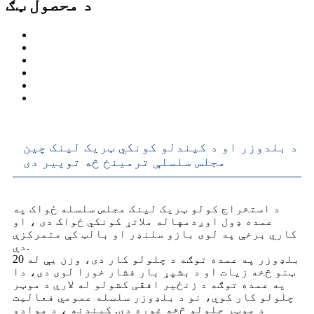
د محصول ټګ
د بلدوزر او د کیندلو کونکي ټریک لینک چین
مجلس سلسلې ترمینځ څه توپیر دی
د استخراج کولو ټریک لینک مجلس سلسله ځواک په
عمده ډول اوږدمهاله ملاتړ کونکي ځواک دی ، او
کاري برخې په لوی بازو سلنډر او بالټ کې متمرکزې
دي.
بلډوزر په عمده توګه د چلولو کار دی، وزن یې له 20
ټنو څخه زیات او د بشپړ بار فشار خورا لوی دی، دا
په عمده توګه د زنځیر افقی کشولو له لارې د موټر
چلولو کار کوي، نو د بلډوزر سلسله عمومي فعالیت
د موټر چلولو څخه غوره دی. کیندنه ، د موادو