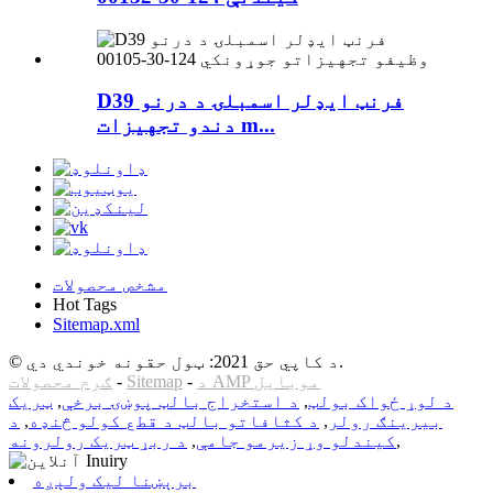
D39 فرنټ ایډلر اسمبلۍ د درنو
دندو تجهیزات m...
مشخص محصولات
Hot Tags
Sitemap.xml
© د کاپي حق 2021: ټول حقونه خوندي دي.
د AMP موبایل
-
Sitemap
-
ګرم محصولات
د لوړ ځواک بولټ
,
د استخراج بالټ پوښۍ برخې
,
ټریک
بیرینګ رولر
,
د کثافاتو بالټ د قطع کولو څنډه
,
د
,
کیندلو وړ زیرمو جامې
,
د ربړ ټریک رولرونه
برېښنا لیک ولېږه