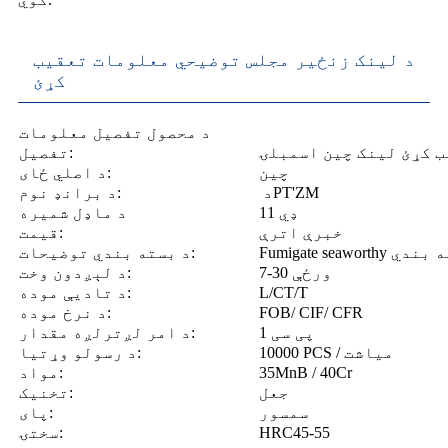
د لینک زنځیر مجلس توضیحي معلومات تعقیب
کړئ
د محصول تفصیل معلومات
ب کړئ لینک چین اسمبلۍ
تفصیل:
چین
د اصلي ځای:
د ‏‎PT'ZM
د برانډ نوم:
ډي 11
د ماډل شمیره
خبرې اترې
قیمت:
Fumigate  بسته بندي
د بسته بندي توضیحات:
7-30 ورځې
د لېږدون وخت:
L/CT/T
د تادیې موده:
FOB/ CIF/ CFR
د نرخ موده:
1 پی سی
د امر لږترلږه مقدار:
10000 PCS / میاشت
د رسولو وړتیا:
35MnB / 40Cr
مواد:
جعل
تخنیک:
سمسور
پای:
HRC45-55
سختۍ: